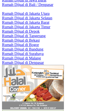
Rumah Dijual di Jawa Barat
Rumah Dijual di Bali / Denpasar
Rumah Dijual di Jakarta Utara
Rumah Dijual di Jakarta Selatan
Rumah Dijual di Jakarta Barat
Rumah Dijual di Jakarta Timur
Rumah Dijual di Depok
Rumah Dijual di Tangerang
Rumah Dijual di Bekasi
Rumah Dijual di Bogor
Rumah Dijual di Bandung
Rumah Dijual di Surabaya
Rumah Dijual di Malang
Rumah Dijual di Denpasar