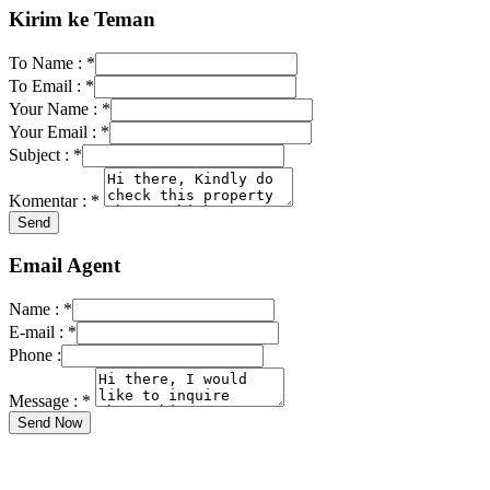
Kirim ke Teman
To Name :
*
To Email :
*
Your Name :
*
Your Email :
*
Subject :
*
Komentar :
*
Email Agent
Name :
*
E-mail :
*
Phone :
Message :
*