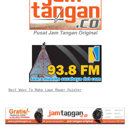
Best Ways To Make Lawn Mower Quieter