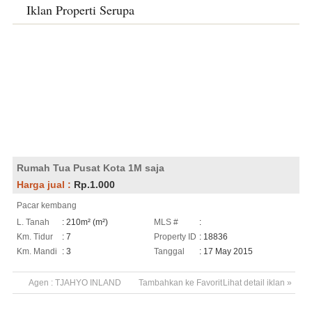
Iklan Properti Serupa
Rumah Tua Pusat Kota 1M saja
Harga jual :
Rp.1.000
Pacar kembang
L. Tanah
: 210m² (m²)
MLS #
:
Km. Tidur
: 7
Property ID
: 18836
Km. Mandi
: 3
Tanggal
: 17 May 2015
Agen :
TJAHYO INLAND
Tambahkan ke Favorit
Lihat detail iklan »