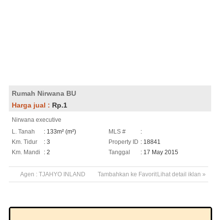
Rumah Nirwana BU
Harga jual :
Rp.1
Nirwana executive
L. Tanah
: 133m² (m²)
MLS #
:
Km. Tidur
: 3
Property ID
: 18841
Km. Mandi
: 2
Tanggal
: 17 May 2015
Agen :
TJAHYO INLAND
Tambahkan ke Favorit
Lihat detail iklan »