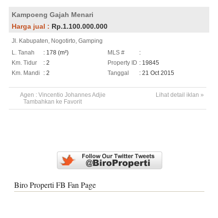
Kampoeng Gajah Menari
Harga jual :
Rp.1.100.000.000
Jl. Kabupaten, Nogotirto, Gamping
L. Tanah
: 178 (m²)
MLS #
:
Km. Tidur
: 2
Property ID
: 19845
Km. Mandi
: 2
Tanggal
: 21 Oct 2015
Agen :
Vincentio Johannes Adjie
Lihat detail iklan »
Tambahkan ke Favorit
Biro Properti FB Fan Page