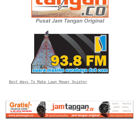
Best Ways To Make Lawn Mower Quieter