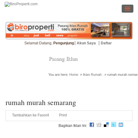
Selamat Datang,
Pengunjung
Akun Saya
Daftar
Pasang Iklan
You are here:
Home
»
Iklan Rumah
. »
rumah murah semar
Cari Properti
rumah murah semarang
Tambahkan ke Favorit
Print
Bagikan Iklan Ini: