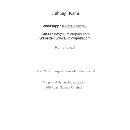
Hubungi Kami
Whatsapp :
Kirim Pesan WA
E-mail :
info@BiroProperti.com
Website :
www.BiroProperti.com
Rumahdijual
© 2026 BiroProperti.com All right reserved.
Supported By
JamTangan.CO
-
100% Jam Tangan Original