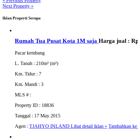
« Previous Property
Next Property »
Iklan Properti Serupa
Rumah Tua Pusat Kota 1M saja
Harga jual :
Rp
Pacar kembang
L. Tanah
: 210m² (m²)
Km. Tidur
: 7
Km. Mandi
: 3
MLS #
:
Property ID
: 18836
Tanggal
: 17 May 2015
Agen :
TJAHYO INLAND
Lihat detail iklan »
Tambahkan ke 