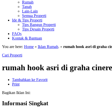
Rumah
Tanah
Lain-Lain
Semua Properti
Ide & Tips Properti
Tips Bangun Properti
Tips Desain Properti
FAQs
Kontak & Bantuan
You are here:
Home
»
Iklan Rumah
. »
rumah hook asri di graha ci
Cari Properti
rumah hook asri di graha ciner
Tambahkan ke Favorit
Print
Bagikan Iklan Ini:
Informasi Singkat