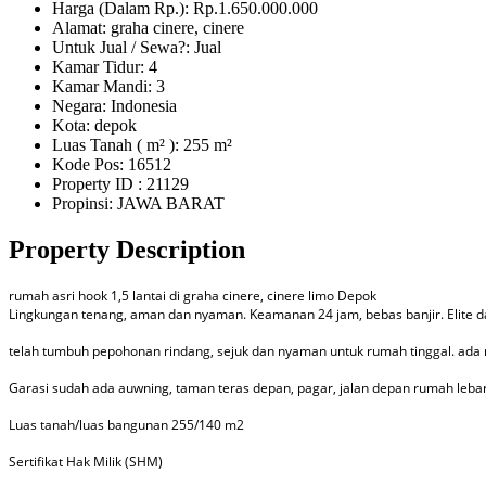
Harga (Dalam Rp.): Rp.1.650.000.000
Alamat: graha cinere, cinere
Untuk Jual / Sewa?: Jual
Kamar Tidur: 4
Kamar Mandi: 3
Negara: Indonesia
Kota: depok
Luas Tanah ( m² ): 255 m²
Kode Pos: 16512
Property ID
: 21129
Propinsi: JAWA BARAT
Property Description
rumah asri hook 1,5 lantai di graha cinere, cinere limo Depok
Lingkungan tenang, aman dan nyaman. Keamanan 24 jam, bebas banjir. Elite d
telah tumbuh pepohonan rindang, sejuk dan nyaman untuk rumah tinggal. ada
Garasi sudah ada auwning, taman teras depan, pagar, jalan depan rumah lebar 
Luas tanah/luas bangunan 255/140 m2
Sertifikat Hak Milik (SHM)