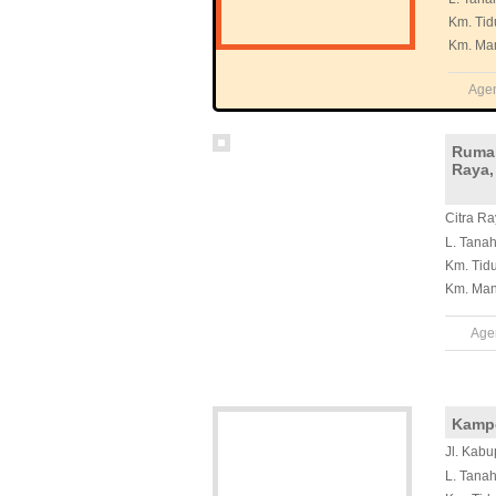
Km. Tid
Km. Ma
Age
Rumah
Raya,
Citra Ra
L. Tana
Km. Tid
Km. Man
Age
Kampo
Jl. Kabu
L. Tana