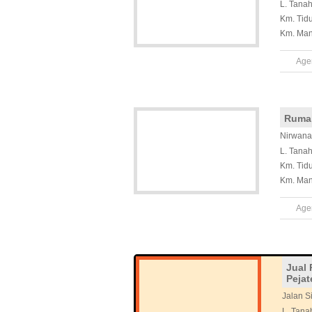
L. Tana
Km. Tid
Km. Man
Age
Ruma
Nirwana
L. Tana
Km. Tid
Km. Man
Age
Jual 
Pejat
Jalan Si
L. Tana