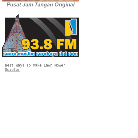
Best Ways To Make Lawn Mower 
Quieter