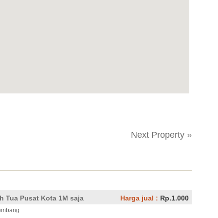
Next Property »
 Tua Pusat Kota 1M saja
Harga jual :
Rp.1.000
kembang