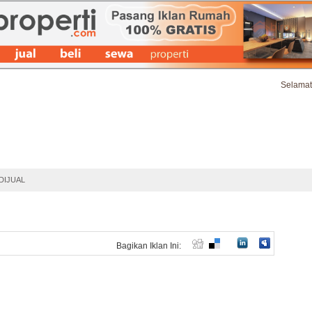
Selamat
at Iklan Properti Terbaru
Ide & Tips Properti
FAQs
Kontak & Bant
DIJUAL
Bagikan Iklan Ini: