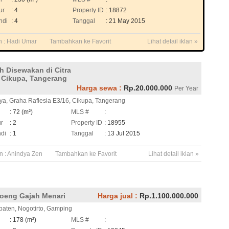
ur
: 4
Property ID
: 18872
ndi
: 4
Tanggal
: 21 May 2015
n :
Hadi Umar
Tambahkan ke Favorit
Lihat detail iklan »
 Disewakan di Citra
 Cikupa, Tangerang
Harga sewa :
Rp.20.000.000
Per Year
ya, Graha Raflesia E3/16, Cikupa, Tangerang
h
: 72 (m²)
MLS #
:
ur
: 2
Property ID
: 18955
di
: 1
Tanggal
: 13 Jul 2015
n :
Anindya Zen
Tambahkan ke Favorit
Lihat detail iklan »
eng Gajah Menari
Harga jual :
Rp.1.100.000.000
paten, Nogotirto, Gamping
h
: 178 (m²)
MLS #
: