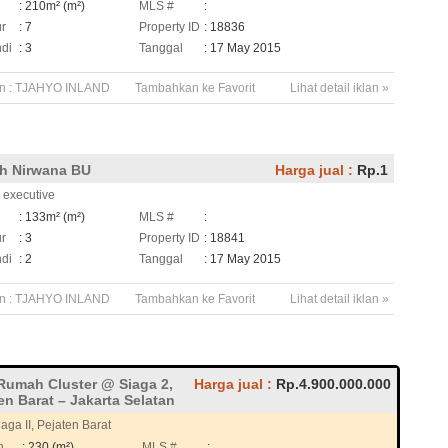
h
: 210m² (m²)
MLS #
:
ur
: 7
Property ID
: 18836
di
: 3
Tanggal
: 17 May 2015
n :
TJAHYO INLAND
Tambahkan ke Favorit
Lihat detail iklan »
h Nirwana BU
Harga jual :
Rp.1
 executive
h
: 133m² (m²)
MLS #
:
ur
: 3
Property ID
: 18841
di
: 2
Tanggal
: 17 May 2015
n :
TJAHYO INLAND
Tambahkan ke Favorit
Lihat detail iklan »
Rumah Cluster @ Siaga 2,
Harga jual :
Rp.4.900.000.000
en Barat – Jakarta Selatan
aga II, Pejaten Barat
h
: 230 (m²)
MLS #
: