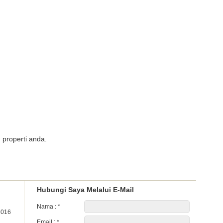
 properti anda.
Hubungi Saya Melalui E-Mail
Nama :
*
2016
Email :
*