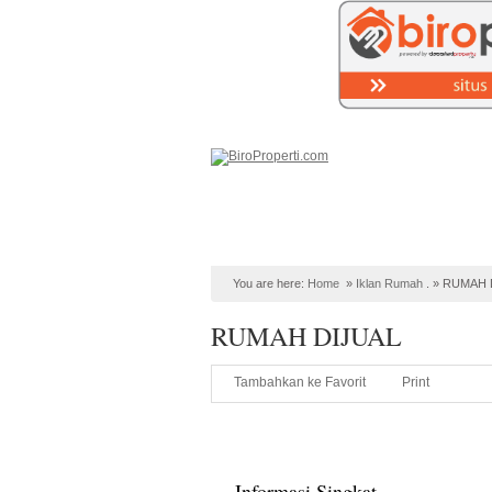
Home
PROPERTI Syariah
Lih
You are here:
Home
»
Iklan Rumah
. »
RUMAH 
RUMAH DIJUAL
Tambahkan ke Favorit
Print
Informasi Singkat