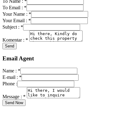
To Name :
*
To Email :
*
Your Name :
*
Your Email :
*
Subject :
*
Komentar :
*
Email Agent
Name :
*
E-mail :
*
Phone :
Message :
*