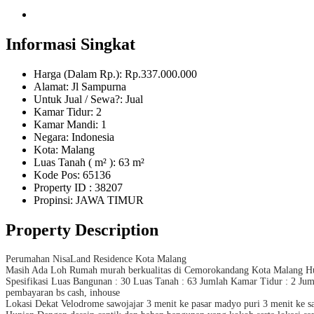
Informasi Singkat
Harga (Dalam Rp.): Rp.337.000.000
Alamat: Jl Sampurna
Untuk Jual / Sewa?: Jual
Kamar Tidur: 2
Kamar Mandi: 1
Negara: Indonesia
Kota: Malang
Luas Tanah ( m² ): 63 m²
Kode Pos: 65136
Property ID
: 38207
Propinsi: JAWA TIMUR
Property Description
Perumahan NisaLand Residence Kota Malang
Masih Ada Loh Rumah murah berkualitas di Cemorokandang Kota Malang Hun
Spesifikasi Luas Bangunan : 30 Luas Tanah : 63 Jumlah Kamar Tidur : 2 Ju
pembayaran bs cash, inhouse
Lokasi Dekat Velodrome sawojajar 3 menit ke pasar madyo puri 3 menit ke