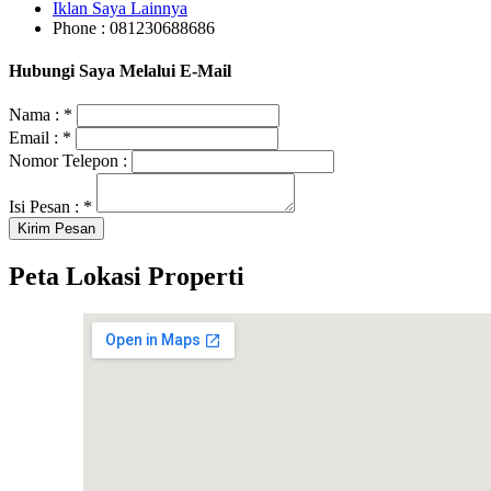
Iklan Saya Lainnya
Phone : 081230688686
Hubungi Saya Melalui E-Mail
Nama :
*
Email :
*
Nomor Telepon :
Isi Pesan :
*
Peta Lokasi Properti