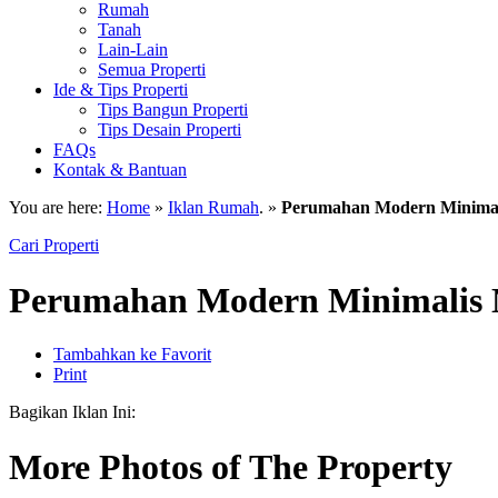
Rumah
Tanah
Lain-Lain
Semua Properti
Ide & Tips Properti
Tips Bangun Properti
Tips Desain Properti
FAQs
Kontak & Bantuan
You are here:
Home
»
Iklan Rumah
. »
Perumahan Modern Minimali
Cari Properti
Perumahan Modern Minimalis N
Tambahkan ke Favorit
Print
Bagikan Iklan Ini:
More Photos of The Property