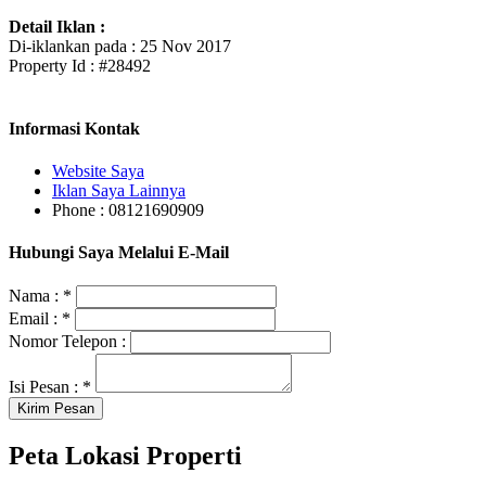
Detail Iklan :
Di-iklankan pada : 25 Nov 2017
Property Id : #28492
Informasi Kontak
Website Saya
Iklan Saya Lainnya
Phone : 08121690909
Hubungi Saya Melalui E-Mail
Nama :
*
Email :
*
Nomor Telepon :
Isi Pesan :
*
Peta Lokasi Properti