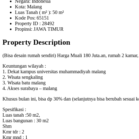
Negara: Indonesia
Kota: Malang
Luas Tanah ( m² ): 50 m²
Kode Pos: 65151
Property ID
: 28492
Propinsi: JAWA TIMUR
Property Description
(Bisa desain rumah sendiri) Harga Muali 180 Juta.an, rumah 2 kama
Keuntungan wilayah :
1. Dekat kampus universitas muhammadiyah malang
2. Wisata sengkaling
3. Wisata batu malang
4. Akses surabaya – malang
Khusus bulan ini, bisa dp 30% dan (selanjutnya bisa berubah sesuai k
Spesifikasi :
Luas tanah :50 m2,
Luas bangunan : 30 m2
Shm
Kmr tdr : 2
Kmr mnd : 1