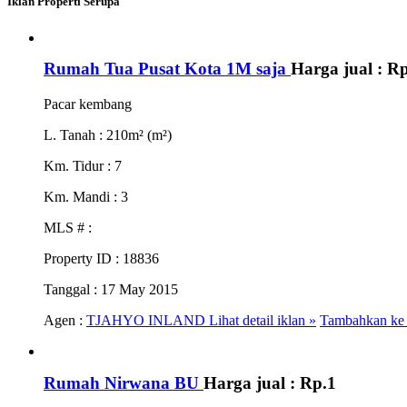
Iklan Properti Serupa
Rumah Tua Pusat Kota 1M saja
Harga jual :
Rp
Pacar kembang
L. Tanah
: 210m² (m²)
Km. Tidur
: 7
Km. Mandi
: 3
MLS #
:
Property ID
: 18836
Tanggal
: 17 May 2015
Agen :
TJAHYO INLAND
Lihat detail iklan »
Tambahkan ke 
Rumah Nirwana BU
Harga jual :
Rp.1