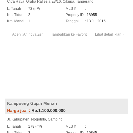
Citra Raya, Graha Raflesia E3/16, Cikupa, Tangerang
L. Tanah
: 72 (m²)
MLS #
:
Km. Tidur
: 2
Property ID
: 18955
Km. Mandi
: 1
Tanggal
: 13 Jul 2015
Agen :
Anindya Zen
Tambahkan ke Favorit
Lihat detail iklan »
Kampoeng Gajah Menari
Harga jual :
Rp.1.100.000.000
Jl. Kabupaten, Nogotirto, Gamping
L. Tanah
: 178 (m²)
MLS #
:
Km. Tidur
: 2
Property ID
: 19845