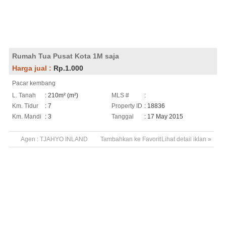
Rumah Tua Pusat Kota 1M saja
Harga jual :
Rp.1.000
Pacar kembang
L. Tanah
: 210m² (m²)
MLS #
:
Km. Tidur
: 7
Property ID
: 18836
Km. Mandi
: 3
Tanggal
: 17 May 2015
Agen :
TJAHYO INLAND
Tambahkan ke Favorit
Lihat detail iklan »