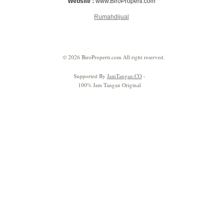
Website :
www.BiroProperti.com
Rumahdijual
© 2026 BiroProperti.com All right reserved.
Supported By
JamTangan.CO
-
100% Jam Tangan Original