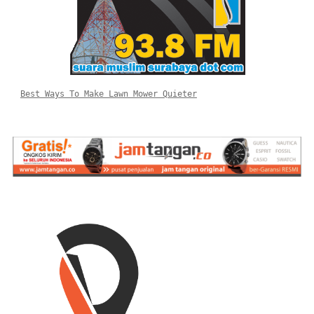
Best Ways To Make Lawn Mower Quieter