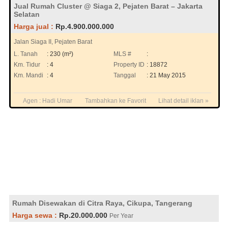
Jual Rumah Cluster @ Siaga 2, Pejaten Barat – Jakarta
Selatan
Harga jual :
Rp.4.900.000.000
Jalan Siaga II, Pejaten Barat
L. Tanah
: 230 (m²)
MLS #
:
Km. Tidur
: 4
Property ID
: 18872
Km. Mandi
: 4
Tanggal
: 21 May 2015
Agen :
Hadi Umar
Tambahkan ke Favorit
Lihat detail iklan »
Rumah Disewakan di Citra Raya, Cikupa, Tangerang
Harga sewa :
Rp.20.000.000
Per Year