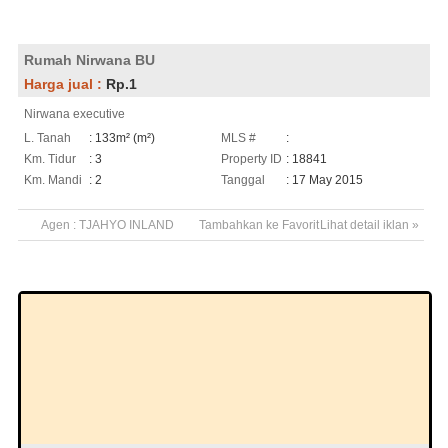
Rumah Nirwana BU
Harga jual :
Rp.1
Nirwana executive
L. Tanah
: 133m² (m²)
MLS #
:
Km. Tidur
: 3
Property ID
: 18841
Km. Mandi
: 2
Tanggal
: 17 May 2015
Agen :
TJAHYO INLAND
Tambahkan ke Favorit
Lihat detail iklan »