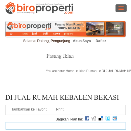
Selamat Datang,
Pengunjung
Akun Saya
Daftar
Pasang Iklan
You are here:
Home
»
Iklan Rumah
. »
DI JUAL RUMAH K
Cari Properti
DI JUAL RUMAH KEBALEN BEKASI
Tambahkan ke Favorit
Print
Bagikan Iklan Ini: