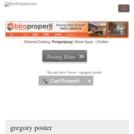
Selamat Datang,
Pengunjung
Akun Saya
Daftar
Pasang Iklan
You are here:
Home
»
gregory poster
Cari Properti
gregory poster