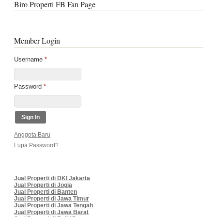
Biro Properti FB Fan Page
Member Login
Username
*
Password
*
Anggota Baru
Lupa Password?
Jual Properti di DKI Jakarta
Jual Properti di Jogja
Jual Properti di Banten
Jual Properti di Jawa Timur
Jual Properti di Jawa Tengah
Jual Properti di Jawa Barat