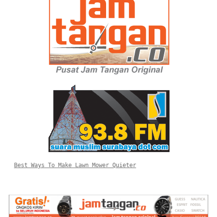
Best Ways To Make Lawn Mower Quieter