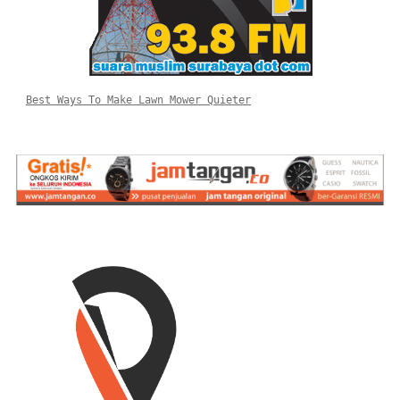
Best Ways To Make Lawn Mower Quieter