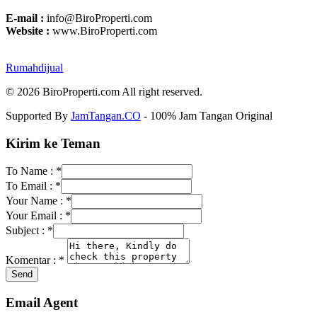
E-mail :
info@BiroProperti.com
Website :
www.BiroProperti.com
Rumahdijual
© 2026 BiroProperti.com All right reserved.
Supported By
JamTangan.CO
- 100% Jam Tangan Original
Kirim ke Teman
To Name :
*
To Email :
*
Your Name :
*
Your Email :
*
Subject :
*
Komentar :
*
Email Agent