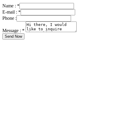
Name :
*
E-mail :
*
Phone :
Message :
*