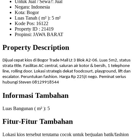
Untuk Jual / Sewa?: Jual
Negara: Indonesia
Kota: Bogor
Luas Tanah ( m² ): 5 m²
Kode Pos: 16122
Property ID
: 21419
Propinsi: JAWA BARAT
Property Description
Dijual cepat kios di Bogor Trade Mall Lt 3 Blok A2-06. Luas 5m2, status
strata title. Fasilitas AC central, saluran air kotor & bersih, 1 telephone
line, rolling door. Lokasi strategis dekat foodcourt, playground, lift dan
escalator. Peruntukan fashion. Harga Rp 225jt nego. Peminat serius
hubungi Steven 08129918544
Informasi Tambahan
Luas Bangunan ( m² ):
5
Fitur-Fitur Tambahan
Lokasi kios tersebut terutama cocok untuk berjualan batik/fashion