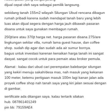
dijual cepat oleh saya sebagai pemilik langsung.
sebidang tanah 155m2 wilayah Silungan Ubud rencana dibagun
rumah pribadi karena sudah mendapat tanah baru yang lebih
luas akan dijual segera dengan harga jauh dibawah pasaran
disana untuk saya gunakan membagun rumah.
250jt/are atau 370jt harga net. harga pasaran disana 275/are
lingkungan sekitar villa, rumah lama guest hause, dan coffee
shop. sudah dip agar dan sudah ada air sumur bornya.
bagus untuk investasi karenan kenaikan harga tanah ini sangat
dasyat. sangat cocok untuk para pemain atau broker pemula.
Alamat : kalau dari ubud cari perempatan balebanjar silungan
yang kekiri menuju sakah/desa mas, nah masuk yang kekanan
100 meter, ketemu pertigaan masuk 100m lagi kanan jalan ada
proyek coffee shop nah tanah saya yang kiri jalan sesuai dengan
di gambar.
sertificate ada ditangan saya. kalau tertarik silakan
hub. 087861401249
pin bb: 79159AE4