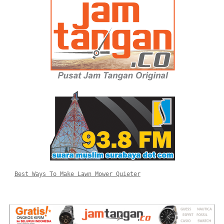
Best Ways To Make Lawn Mower Quieter