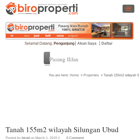
Selamat Datang,
Pengunjung
Akun Saya
Daftar
Pasang Iklan
You are here:
Home
»
Properties
»
Tanah 155m2 wilayah S
Cari Properti
Tanah 155m2 wilayah Silungan Ubud
Posted by
biroid
on March 1, 2015 //
0 Comment