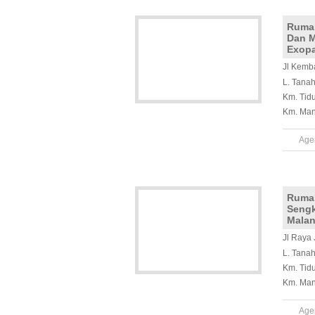
Rumah
Dan M
Exopa
Jl Kemb
L. Tana
Km. Tid
Km. Man
Age
Rumah
Sengk
Mala
Jl Raya 
L. Tana
Km. Tid
Km. Man
Age