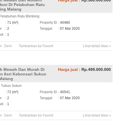
h Mewah Dan Modern
Harga jual :
Rp.380.000.000
Huni Di Pelabuhan Ratu
ing Malang
 Pelabuhan Ratu Blimbing
h
: 71 (m²)
Property ID
: 40480
ur
: 2
Tanggal
: 07 Mar 2020
di
: 1
n :
Deni
Tambahkan ke Favorit
Lihat detail iklan »
h Mewah Dan Murah Di
Harga jual :
Rp.499.000.000
n Asri Kebonsari Sukun
Malang
ui Tubun Sukun
h
: 72 (m²)
Property ID
: 40541
ur
: 2
Tanggal
: 07 Mar 2020
di
: 1
n :
Deni
Tambahkan ke Favorit
Lihat detail iklan »