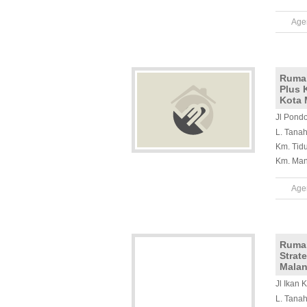
Age
Ruma
Plus 
Kota 
Jl Pond
L. Tana
Km. Tid
Km. Man
Age
Rumah
Strat
Mala
Jl Ikan
L. Tana