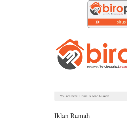
Home
PROPERTI Syariah
Lih
You are here:
Home
»
Iklan Rumah
Iklan Rumah