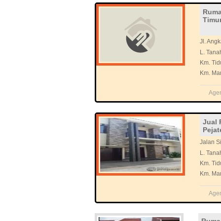
Ruma
Timu
Jl. Ang
L. Tana
Km. Tid
Km. Ma
Age
Jual 
Pejat
Jalan Si
L. Tana
Km. Tid
Km. Ma
Age