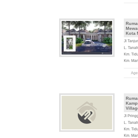
Ruma
Mewah
Kota 
Jl Tanju
L. Tana
Km. Tid
Km. Man
Age
Rumah
Kampu
Villa
Jl Pring
L. Tana
Km. Tid
Km. Man