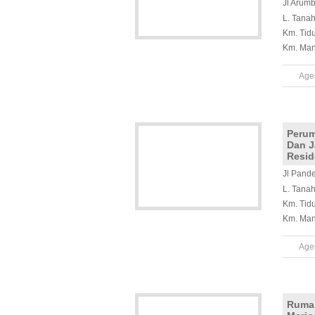
Jl Arum
L. Tana
Km. Tid
Km. Man
Age
Perum
Dan J
Resid
Jl Pand
L. Tana
Km. Tid
Km. Man
Age
Ruma