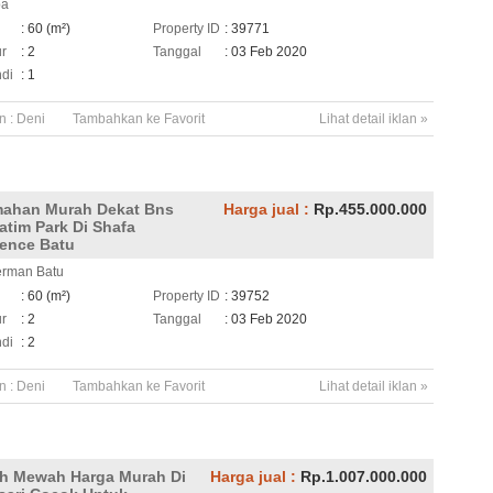
ba
h
: 60 (m²)
Property ID
: 39771
ur
: 2
Tanggal
: 03 Feb 2020
di
: 1
n :
Deni
Tambahkan ke Favorit
Lihat detail iklan »
ahan Murah Dekat Bns
Harga jual :
Rp.455.000.000
atim Park Di Shafa
ence Batu
erman Batu
h
: 60 (m²)
Property ID
: 39752
ur
: 2
Tanggal
: 03 Feb 2020
di
: 2
n :
Deni
Tambahkan ke Favorit
Lihat detail iklan »
h Mewah Harga Murah Di
Harga jual :
Rp.1.007.000.000