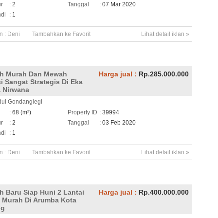
ur
: 2
Tanggal
: 07 Mar 2020
di
: 1
n :
Deni
Tambahkan ke Favorit
Lihat detail iklan »
h Murah Dan Mewah
Harga jual :
Rp.285.000.000
i Sangat Strategis Di Eka
 Nirwana
idul Gondanglegi
h
: 68 (m²)
Property ID
: 39994
ur
: 2
Tanggal
: 03 Feb 2020
di
: 1
n :
Deni
Tambahkan ke Favorit
Lihat detail iklan »
 Baru Siap Huni 2 Lantai
Harga jual :
Rp.400.000.000
 Murah Di Arumba Kota
ng