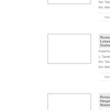
Km. Tid
Km. Man
Age
Ruma
Lokas
Graha
Putat K
L. Tana
Km. Tid
Km. Man
Age
Rumah
Harga
Mala