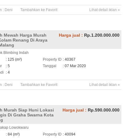
n :
Deni
Tambahkan ke Favorit
Lihat detail iklan »
h Mewah Harga Murah
Harga jual :
Rp.1.200.000.000
Kolam Renang Di Araya
Malang
ok Blimbing Indah
h
: 125 (m²)
Property ID
: 40367
ur
: 5
Tanggal
: 07 Mar 2020
di
: 4
n :
Deni
Tambahkan ke Favorit
Lihat detail iklan »
 Murah Siap Huni Lokasi
Harga jual :
Rp.590.000.000
egis Di Graha Swarna Kota
ng
 Kakap Lowokwaru
h
: 84 (m²)
Property ID
: 40094