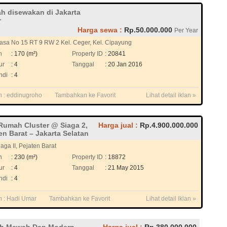
h disewakan di Jakarta
r
Harga sewa :
Rp.50.000.000
Per Year
kasa No 15 RT 9 RW 2 Kel. Ceger, Kel. Cipayung
h
: 170 (m²)
Property ID
: 20841
ur
: 4
Tanggal
: 20 Jan 2016
ndi
: 4
n :
eddinugroho
Tambahkan ke Favorit
Lihat detail iklan »
Rumah Cluster @ Siaga 2,
Harga jual :
Rp.4.900.000.000
en Barat – Jakarta Selatan
aga II, Pejaten Barat
h
: 230 (m²)
Property ID
: 18872
ur
: 4
Tanggal
: 21 May 2015
ndi
: 4
n :
Hadi Umar
Tambahkan ke Favorit
Lihat detail iklan »