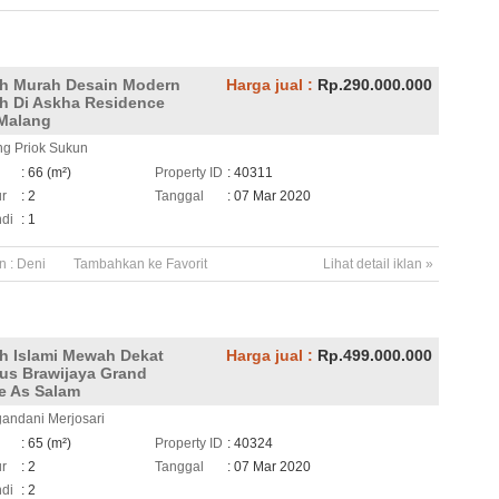
h Murah Desain Modern
Harga jual :
Rp.290.000.000
 Di Askha Residence
Malang
ng Priok Sukun
h
: 66 (m²)
Property ID
: 40311
ur
: 2
Tanggal
: 07 Mar 2020
di
: 1
n :
Deni
Tambahkan ke Favorit
Lihat detail iklan »
 Islami Mewah Dekat
Harga jual :
Rp.499.000.000
s Brawijaya Grand
ge As Salam
gandani Merjosari
h
: 65 (m²)
Property ID
: 40324
ur
: 2
Tanggal
: 07 Mar 2020
di
: 2