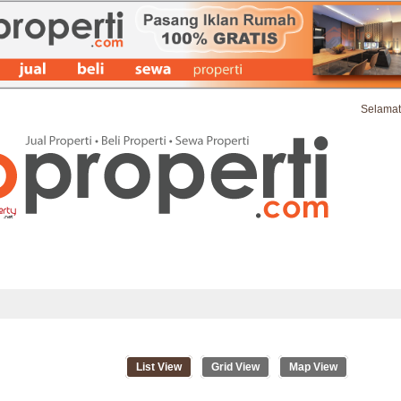
Selamat
at Iklan Properti Terbaru
Ide & Tips Properti
FAQs
Kontak & Bant
List View
Grid View
Map View