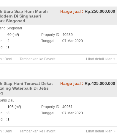
 Baru Siap Huni Murah
Harga jual :
Rp.250.000.000
odern Di Singhasari
rk Singosari
ang Singosari
h
: 60 (m²)
Property ID
: 40239
ur
: 2
Tanggal
: 07 Mar 2020
di
: 1
n :
Deni
Tambahkan ke Favorit
Lihat detail iklan »
 Siap Huni Terawat Dekat
Harga jual :
Rp.425.000.000
aling Waterpark Di Jetis
ng
Jetis Dau
h
: 105 (m²)
Property ID
: 40261
ur
: 3
Tanggal
: 07 Mar 2020
di
: 1
n :
Deni
Tambahkan ke Favorit
Lihat detail iklan »