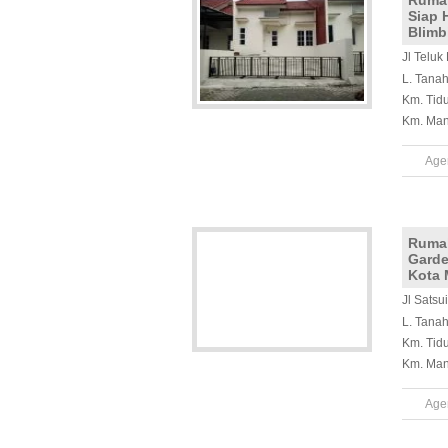
Ruma
Siap 
Blimb
Jl Teluk
L. Tana
Km. Tid
Km. Man
Age
Ruma
Garde
Kota 
Jl Sats
L. Tana
Km. Tid
Km. Man
Age