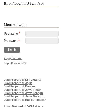
Biro Properti FB Fan Page
Member Login
Username
*
Password
*
Anggota Baru
Lupa Password?
Jual Properti di DKI Jakarta
Jual Properti di Jogja
Jual Properti di Banten
Jual Properti di Jawa Timur
Jual Properti di Jawa Tengah
Jual Properti di Jawa Barat
Jual Properti di Bali / Denpasar
Sewa Properti di DKI Jakarta