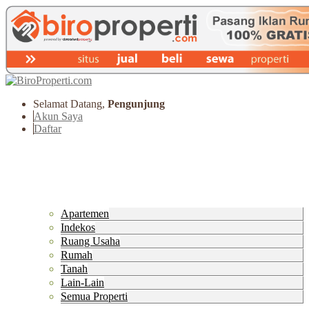
Selamat Datang,
Pengunjung
Akun Saya
Daftar
Pasang Iklan
Home
PROPERTI Syariah
Lihat Iklan Properti Terbaru
Apartemen
Indekos
Ruang Usaha
Rumah
Tanah
Lain-Lain
Semua Properti