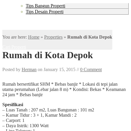
Ide & Tips Properti
Tips Bangun Properti
Tips Desain Properti
FAQs
Kontak & Bantuan
You are here:
Home
»
Properties
»
Rumah di Kota Depok
Cari Properti
Rumah di Kota Depok
Posted by
Herman
on January 15, 2015 //
0 Comment
Rumah bersertifikat SHM * Bebas banjir * Lokasi di tepi jalan
utama perumahan (Lebar jalan 8 m) * Kondisi: Bekas * Keamanan
24 jam * Bebas banjir
Spesifikasi
– Luas Tanah : 207 m2, Luas Bangunan : 101 m2
– Kamar Tidur : 3 + 1, Kamar Mandi : 2
– Carport: 1
– Daya listrik: 1300 Watt
– Line Telepon: 1