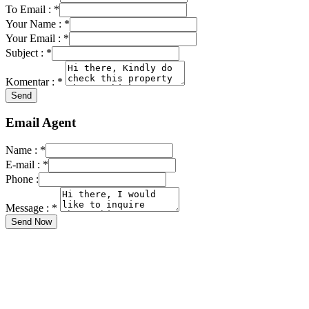
To Email :
*
Your Name :
*
Your Email :
*
Subject :
*
Komentar :
*
Email Agent
Name :
*
E-mail :
*
Phone :
Message :
*