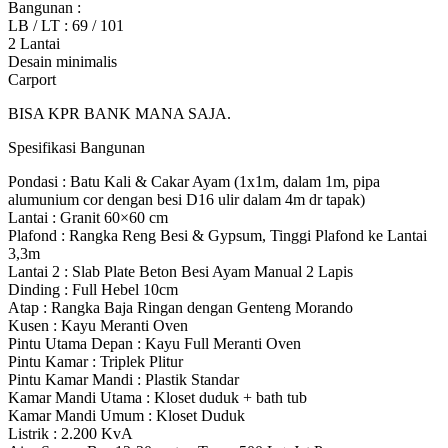
Bangunan :
LB / LT : 69 / 101
2 Lantai
Desain minimalis
Carport
BISA KPR BANK MANA SAJA.
Spesifikasi Bangunan
Pondasi : Batu Kali & Cakar Ayam (1x1m, dalam 1m, pipa
alumunium cor dengan besi D16 ulir dalam 4m dr tapak)
Lantai : Granit 60×60 cm
Plafond : Rangka Reng Besi & Gypsum, Tinggi Plafond ke Lantai
3,3m
Lantai 2 : Slab Plate Beton Besi Ayam Manual 2 Lapis
Dinding : Full Hebel 10cm
Atap : Rangka Baja Ringan dengan Genteng Morando
Kusen : Kayu Meranti Oven
Pintu Utama Depan : Kayu Full Meranti Oven
Pintu Kamar : Triplek Plitur
Pintu Kamar Mandi : Plastik Standar
Kamar Mandi Utama : Kloset duduk + bath tub
Kamar Mandi Umum : Kloset Duduk
Listrik : 2.200 KvA