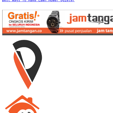
Best Ways To Make Lawn Mower Quieter