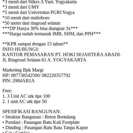
*3 menit dari Stikes A Yani. Yogyakarta
*3 menit dari UMY
*5 menit dari Universitas PGRI Yogya
*10 menit dari malioboro
*50 meter dari ringroad selatan
***DP Hanya 30% bisa diangsur 3x***
***Harga sudah termasuk IMB, SHM, dan PPH***
**KPR sampai dengan 15 tahun**
INFO HUBUNGI:
KANTOR PEMASARAN PT. HOKI SEJAHTERA ABADI.
JL Ringroad Selatan 61 A. YOGYAKARTA
Marketing Bpk Margi
HP: 087738542500/ 082220357792
PIN: 2984AB1A
Free:
1. 3 Unit AC utk tipe 100
2. 1 unit AC utk tipe 50
SPESIFIKASI BANGUNAN:
• Struktur Bangunan : Beton Bertulang
• Pondasi : Pasangan Batu Kali Footplate
• Dinding : Pasangan Batu Bata Tanpa Kapur
• Cat : Catylac