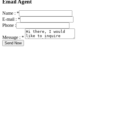
Email Agent
Name :
*
E-mail :
*
Phone :
Message :
*